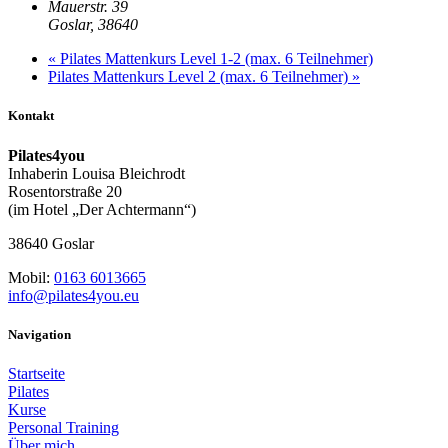
Mauerstr. 39
Goslar
,
38640
«
Pilates Mattenkurs Level 1-2 (max. 6 Teilnehmer)
Pilates Mattenkurs Level 2 (max. 6 Teilnehmer)
»
Kontakt
Pilates4you
Inhaberin Louisa Bleichrodt
Rosentorstraße 20
(im Hotel „Der Achtermann“)
38640 Goslar
Mobil:
0163 6013665
info@pilates4you.eu
Navigation
Startseite
Pilates
Kurse
Personal Training
Über mich